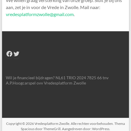
We willen graag versterking van onze groep. Sluit je bij ons
aan, zet je in voor de Vrede in Zwolle. Mail naar:
vredesplatformzwolle@gmail.com
.
Facebook
Twitter
Wil je financieel bijdragen? NL61 TRIO 2024 7825 66 tnv
A.P.Hoogcarspel ovv Vredesplatform Zwolle
Copyright © 2026
Vredesplatform Zwolle
. Alle rechten voorbehouden. Thema
Spacious
door ThemeGrill. Aangedreven door:
WordPress
.